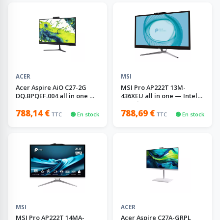
ACER
MSI
Acer Aspire AiO C27-2G
MSI Pro AP222T 13M-
DQ.BPQEF.004 all in one —
436XEU all in one — Intel
2 Go
Core i3, 8 Go
788,14 €
788,69 €
TTC
🟢 En stock
TTC
🟢 En stock
MSI
ACER
MSI Pro AP222T 14MA-
Acer Aspire C27A-GRPL