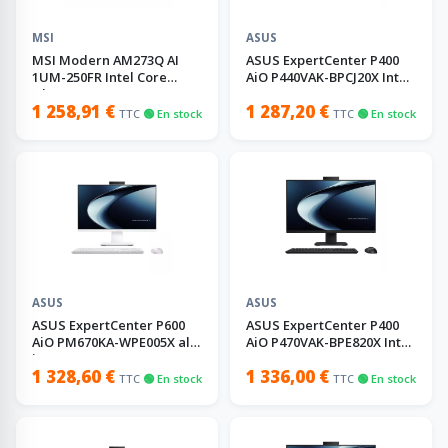
MSI
ASUS
MSI Modern AM273Q AI
ASUS ExpertCenter P400
1UM-250FR Intel Core
AiO P440VAK-BPCJ20X Intel
Ultra 5 125H — 16 Go
Core 5 210H
1 258,91 €
1 287,20 €
TTC
🟢 En stock
TTC
🟢 En stock
ASUS
ASUS
ASUS ExpertCenter P600
ASUS ExpertCenter P400
AiO PM670KA-WPE005X all
AiO P470VAK-BPE820X Intel
in one
Core 5 210H
1 328,60 €
1 336,00 €
TTC
🟢 En stock
TTC
🟢 En stock