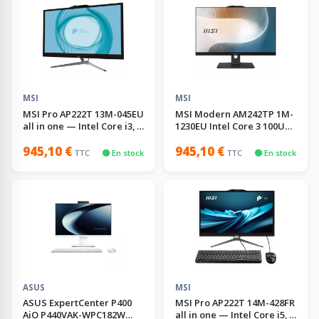
MSI
MSI
MSI Pro AP222T 13M-045EU
MSI Modern AM242TP 1M-
all in one — Intel Core i3, 8
1230EU Intel Core 3 100U
Go, 256 Go
— 8 Go, 256 Go
945,10 €
945,10 €
TTC
🟢 En stock
TTC
🟢 En stock
ASUS
MSI
ASUS ExpertCenter P400
MSI Pro AP222T 14M-428FR
AiO P440VAK-WPC182W
all in one — Intel Core i5, 8