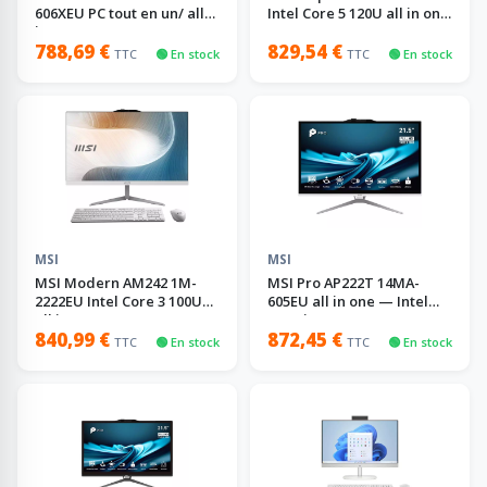
606XEU PC tout en un/ all
Intel Core 5 120U all in one
in one
— 16 Go
788,69 €
829,54 €
TTC
🟢 En stock
TTC
🟢 En stock
MSI
MSI
MSI Modern AM242 1M-
MSI Pro AP222T 14MA-
2222EU Intel Core 3 100U
605EU all in one — Intel
all in one — 8 Go
Core i3, 8 Go
840,99 €
872,45 €
TTC
🟢 En stock
TTC
🟢 En stock