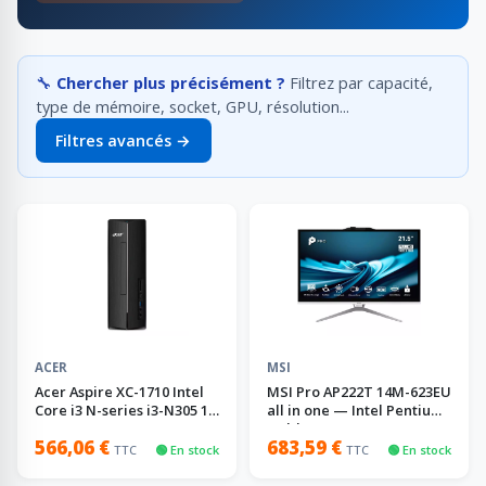
🔧
Chercher plus précisément ?
Filtrez par capacité,
type de mémoire, socket, GPU, résolution...
Filtres avancés →
ACER
MSI
Acer Aspire XC-1710 Intel
MSI Pro AP222T 14M-623EU
Core i3 N-series i3-N305 16
all in one — Intel Pentium
Go DDR4-SDRAM 512 Go
Gold, 8 Go
566,06 €
683,59 €
SSD Windows 11 Home
TTC
🟢 En stock
TTC
🟢 En stock
Bureau PC Noir