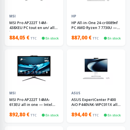
MSI
HP
MSI Pro AP222T 14M-
HP All-in-One 24-cr0089nf
438XEU PC tout en un/ all
PC AMD Ryzen 7 7730U —
in one
16 Go, 512 Go
884,05 €
887,00 €
TTC
🟢 En stock
TTC
🟢 En stock
MSI
ASUS
MSI Pro AP222T 14MA-
ASUS ExpertCenter P400
613EU all in one — Intel
AiO P440VAK-WPC011X all
Core i3, 8 Go
in one
892,80 €
894,40 €
TTC
🟢 En stock
TTC
🟢 En stock