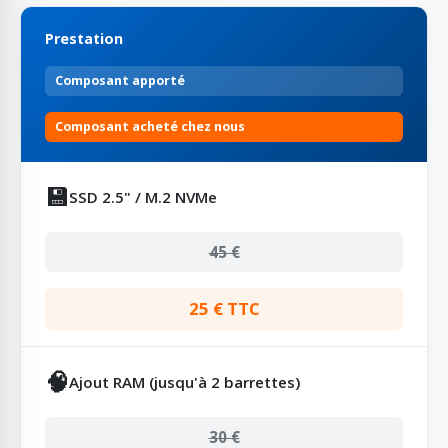
Prestation
Composant apporté
Composant acheté chez nous
💾
SSD 2.5" / M.2 NVMe
45 €
25 € TTC
🧠
Ajout RAM (jusqu'à 2 barrettes)
30 €