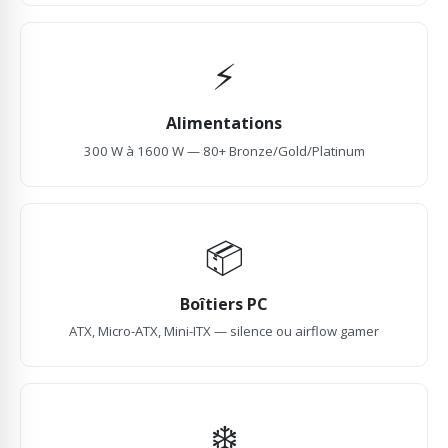
⚡
Alimentations
300 W à 1600 W — 80+ Bronze/Gold/Platinum
📦
Boîtiers PC
ATX, Micro-ATX, Mini-ITX — silence ou airflow gamer
❄️