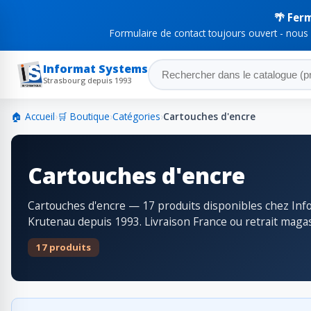
🌴 Fer
Formulaire de contact toujours ouvert - nous
Informat Systems
Strasbourg depuis 1993
🏠 Accueil
›
🛒 Boutique
›
Catégories
›
Cartouches d'encre
Cartouches d'encre
Cartouches d'encre — 17 produits disponibles chez Inf
Krutenau depuis 1993. Livraison France ou retrait magas
17 produits