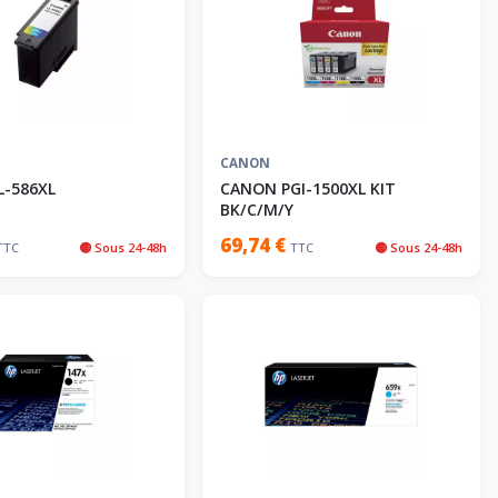
CANON
-586XL
CANON PGI-1500XL KIT
BK/C/M/Y
69,74 €
TTC
🟡 Sous 24-48h
TTC
🟡 Sous 24-48h