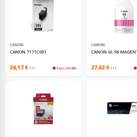
CANON
CANON
CANON 7171C001
CANON GI-56 MAGEN
24,17 €
27,62 €
TTC
🟡 Sous 24-48h
TTC
🟡