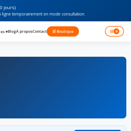
0 jours)
n ligne temporairement en mode consultation.
Blog
À propos
Contact
🛒 Boutique
Connexion
🛒
ces ▾
0