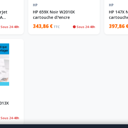
HP
HP
rJet
HP 659X Noir W2010X
HP 147X 
4A
cartouche d?encre
cartouch
343,86 €
397,86 
 Sous 24-48h
TTC
🟡 Sous 24-48h
013X
 Sous 24-48h