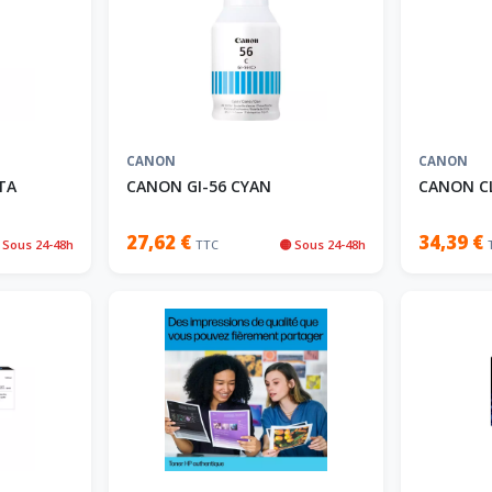
CANON
CANON
TA
CANON GI-56 CYAN
CANON CL
27,62 €
34,39 €
 Sous 24-48h
TTC
🟡 Sous 24-48h