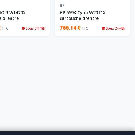
HP
NOIR W1470X
HP 659X Cyan W2011X
e d?encre
cartouche d?encre
€
766,14 €
TTC
🟡 Sous 24-48h
TTC
🟡 Sous 24-48h