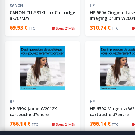
CANON
HP
CANON CLI-581XL Ink Cartridge
HP 660A Original Lase
BK/C/M/Y
Imaging Drum W200
cartouche d?encre
69,93 €
310,74 €
TTC
🟡 Sous 24-48h
TTC
🟡
HP
HP
HP 659X Jaune W2012X
HP 659X Magenta W2
cartouche d?encre
cartouche d?encre
766,14 €
766,14 €
TTC
🟡 Sous 24-48h
TTC
🟡