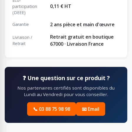
Eco-
0,11 € HT
participation
(DEEE)
2 ans pièce et main d'œuvre
Garantie
Retrait gratuit en boutique
Livraison /
Retrait
67000 · Livraison France
❓ Une question sur ce produit ?
Nos partenaires certifiés sont disponibles du
Lundi au Vendredi pour vous conseiller.
📞 03 88 75 98 98
📧 Email