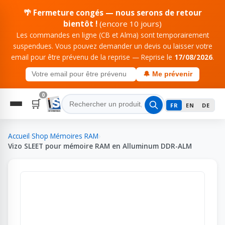
🌴 Fermeture congés — nous serons de retour
bientôt !
(encore 10 jours)
Les commandes en ligne (CB et Alma) sont temporairement
suspendues. Vous pouvez demander un devis ou laisser votre
email pour être prévenu de la reprise — Reprise le
17/08/2026
.
🔔 Me prévenir
0
🛒
FR
EN
DE
Accueil
›
Shop
›
Mémoires RAM
›
Vizo SLEET pour mémoire RAM en Alluminum DDR-ALM