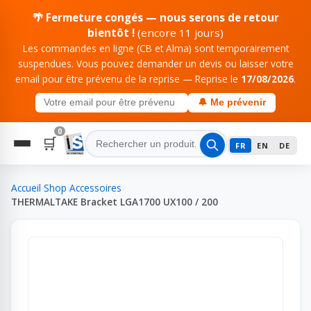
🌴 Fermeture congés — nous serons de retour
bientôt !
(encore 11 jours)
Les commandes en ligne (CB et Alma) sont temporairement
suspendues. Vous pouvez demander un devis ou laisser votre
email pour être prévenu de la reprise — Reprise le
17/08/2026
.
🔔 Me prévenir
0
🛒
FR
EN
DE
Accueil
›
Shop
›
Accessoires
›
THERMALTAKE Bracket LGA1700 UX100 / 200