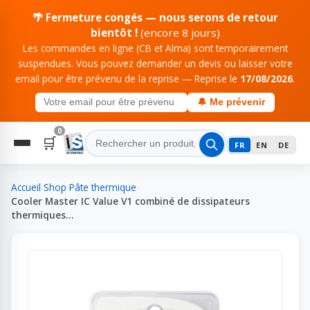
🌴 Fermeture congés — nous serons de retour
bientôt !
(encore 8 jours)
Les commandes en ligne (CB et Alma) sont temporairement
suspendues. Vous pouvez demander un devis ou laisser votre
email pour être prévenu de la reprise — Reprise le
17/08/2026
.
🔔 Me prévenir
0
🛒
FR
EN
DE
Accueil
›
Shop
›
Pâte thermique
›
Cooler Master IC Value V1 combiné de dissipateurs
thermiques…