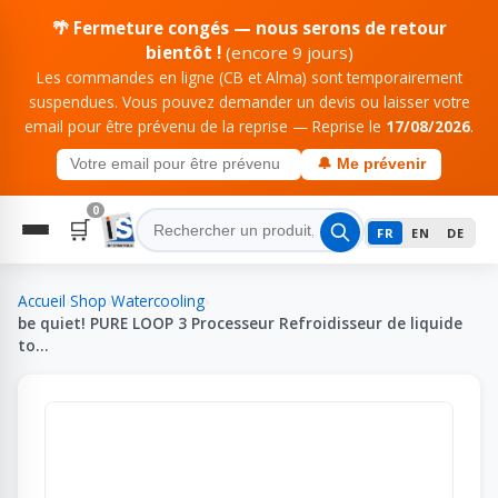
🌴 Fermeture congés — nous serons de retour
bientôt !
(encore 9 jours)
Les commandes en ligne (CB et Alma) sont temporairement
suspendues. Vous pouvez demander un devis ou laisser votre
email pour être prévenu de la reprise — Reprise le
17/08/2026
.
🔔 Me prévenir
0
🛒
FR
EN
DE
Accueil
›
Shop
›
Watercooling
›
be quiet! PURE LOOP 3 Processeur Refroidisseur de liquide
to…