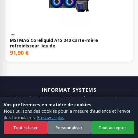
MSI MAG Coreliquid A15 240 Carte-mère
refroidisseur liquide
91,90 €
INFORMAT SYSTEMS
50 Rue de la Krutenau, 67000 Strasbourg · Depuis 1993
Vos préférences en matière de cookies
📞 03 88 75 98 98
📧 Email
Nous utilisons des cookies pour la mesure d'audience et l'envoi
des formulaires.
En savoir plus
← Site
·
Shop
·
Mentions legales
·
CGV
Tout refuser
Personnaliser
Tout accepter